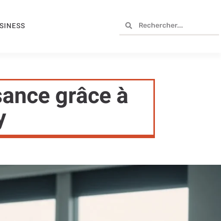
SINESS
sance grâce à
y