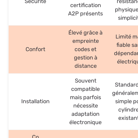
Sécurité
résista
certification
physique
A2P présents
simplici
Élevé grâce à
Limité m
empreinte
fiable s
Confort
codes et
dépenda
gestion à
électriq
distance
Souvent
Standard
compatible
générale
mais parfois
Installation
simple p
nécessite
cylindr
adaptation
existan
électronique
Co