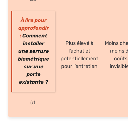
À lire pour
approfondir
:
Comment
Plus élevé à
Moins che
installer
l’achat et
moins 
une serrure
potentiellement
coûts
biométrique
pour l’entretien
invisibl
sur une
porte
existante ?
ût