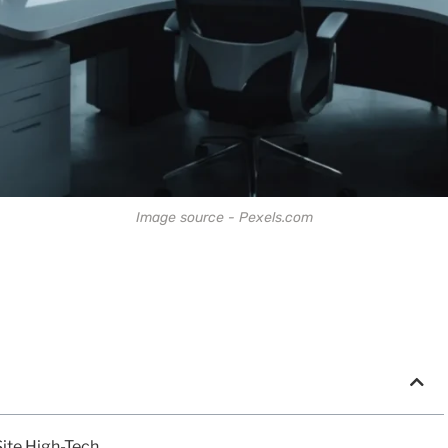
Image source - Pexels.com
ite High-Tech