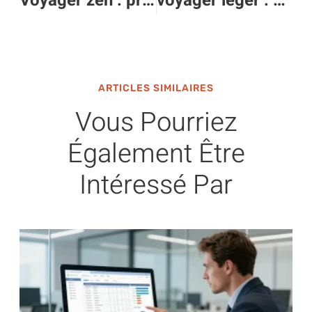
Voyager zen : protégez vos gadgets high-tech contre les cybermenaces inattendues
voyager léger : quand la high-tech allège nos bagages
ARTICLES SIMILAIRES
Vous Pourriez
Également Être
Intéressé Par