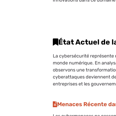
innovations dans ce domaine 
État Actuel de 
La cybersécurité représente u
monde numérique. En analysan
observons une transformatio
cyberattaques deviennent de 
entreprises et les gouvernem
Menaces Récente da
Les cybermenaces ne cessent d