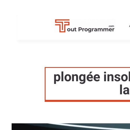
plongée inso
l