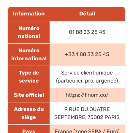
Information
Détail
Numéro
01 88 33 25 45
national
Numéro
+33 1 88 33 25 45
international
Type de
Service client unique
service
(particulier, pro, urgence)
Site officiel
https://finom.co/
Adresse du
9 RUE DU QUATRE
siège
SEPTEMBRE, 75002 PARIS
Pays
France (zone SEPA / Euro)