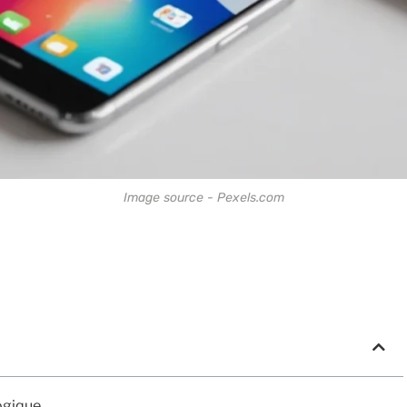
Image source - Pexels.com
logique